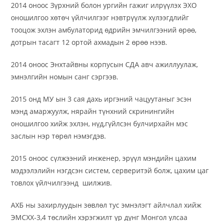
2014 оноос Зүрхний болон ургийн гажиг илрүүлэх ЭХО
оношилгоо хөтөч үйлчилгээг нэвтрүүлж хүлээгдлийг
тооцож эхлэн амбулаторид өдрийн эмчилгээний өрөө,
дотрын тасагт 12 ортой ахмадын 2 өрөө нээв.
2014 оноос Энхтайвны корпусын СДА авч ажиллуулаж,
эмнэлгийн номын санг сэргээв.
2015 онд МУ ын 3 сая дахь иргэний чацуутаныг эсэн
мэнд амаржуулж, нярайн түнхний скринингийн
оношилгоо хийж эхлэн, нүд,гүйлсэн булчирхайн мэс
заслын нэр төрөл нэмэгдэв.
2015 оноос сүлжээний инженер, эрүүл мэндийн цахим
мэдээлэлийн нэгдсэн систем, серверитэй болж, цахим цаг
товлох үйлчилгээнд шилжив.
АХБ ны захирлуудын зөвлөл тус эмнэлэгт айлчлал хийж
ЭМСХХ-3,4 төслийн хэрэгжилт үр дүнг Монгол улсаа