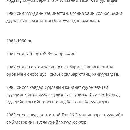
мэдээгүйжүүлэг, эрчит эмчилгээний тасаг байгуулагдав.
1980 онд хүүхдийн кабинеттай, богино зайн холбоо бүхий
дуудлагын 4 машинтай байгуулагдан ажиллав.
1981-1990 он
1981 онд 210 ортой болж өргөжив.
1982 онд 40 ортой халдвартын барилга ашиглалтанд
оров Мөн оноос цус сэлбэх салбар станц байгуулагдав.
1985 оноос хавдар судлалын кабинет,суурь өвчтэй
хүүхдийг чийрэгжүүлэх улирлын сувилал Сүм хөх бүрдэд
хүүхдийн тасгийн орон тоонд багтаан багуулагдав.
1985 оноос шүд, рентентэй Газ 66 2 машинаар т нүүдлийн
амбулаторийн тусламжийг үзүүлж эхлэв.