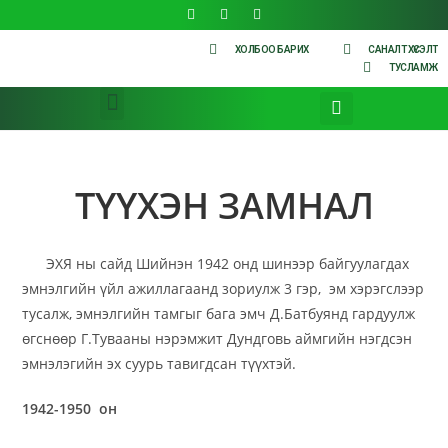
ХОЛБОО БАРИХ
САНАЛТ ХҮСЭЛТ
ТУСЛАМЖ
ТҮҮХЭН ЗАМНАЛ
ЭХЯ ны сайд Шийнэн 1942 онд шинээр байгуулагдах
эмнэлгийн үйл ажиллагаанд зориулж 3 гэр, эм хэрэгслээр
тусалж, эмнэлгийн тамгыг бага эмч Д.Батбуянд гардуулж
өгснөөр Г.Тувааны нэрэмжит Дундговь аймгийн нэгдсэн
эмнэлэгийн эх суурь тавигдсан түүхтэй.
1942-1950 он