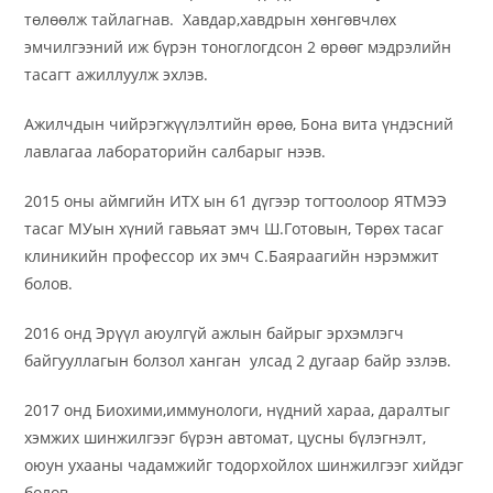
төлөөлж тайлагнав. Хавдар,хавдрын хөнгөвчлөх
эмчилгээний иж бүрэн тоноглогдсон 2 өрөөг мэдрэлийн
тасагт ажиллуулж эхлэв.
Ажилчдын чийрэгжүүлэлтийн өрөө, Бона вита үндэсний
лавлагаа лабораторийн салбарыг нээв.
2015 оны аймгийн ИТХ ын 61 дүгээр тогтоолоор ЯТМЭЭ
тасаг МУын хүний гавьяат эмч Ш.Готовын, Төрөх тасаг
клиникийн профессор их эмч С.Баяраагийн нэрэмжит
болов.
2016 онд Эрүүл аюулгүй ажлын байрыг эрхэмлэгч
байгууллагын болзол ханган улсад 2 дугаар байр эзлэв.
2017 онд Биохими,иммунологи, нүдний хараа, даралтыг
хэмжих шинжилгээг бүрэн автомат, цусны бүлэгнэлт,
оюун ухааны чадамжийг тодорхойлох шинжилгээг хийдэг
болов.