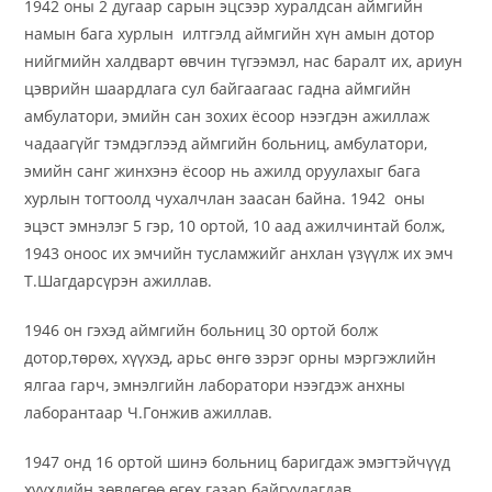
1942 оны 2 дугаар сарын эцсээр хуралдсан аймгийн
намын бага хурлын илтгэлд аймгийн хүн амын дотор
нийгмийн халдварт өвчин түгээмэл, нас баралт их, ариун
цэврийн шаардлага сул байгаагаас гадна аймгийн
амбулатори, эмийн сан зохих ёсоор нээгдэн ажиллаж
чадаагүйг тэмдэглээд аймгийн больниц, амбулатори,
эмийн санг жинхэнэ ёсоор нь ажилд оруулахыг бага
хурлын тогтоолд чухалчлан заасан байна. 1942 оны
эцэст эмнэлэг 5 гэр, 10 ортой, 10 аад ажилчинтай болж,
1943 оноос их эмчийн тусламжийг анхлан үзүүлж их эмч
Т.Шагдарсүрэн ажиллав.
1946 он гэхэд аймгийн больниц 30 ортой болж
дотор,төрөх, хүүхэд, арьс өнгө зэрэг орны мэргэжлийн
ялгаа гарч, эмнэлгийн лаборатори нээгдэж анхны
лаборантаар Ч.Гонжив ажиллав.
1947 онд 16 ортой шинэ больниц баригдаж эмэгтэйчүүд
хүүхдийн зөвлөгөө өгөх газар байгуулагдав.