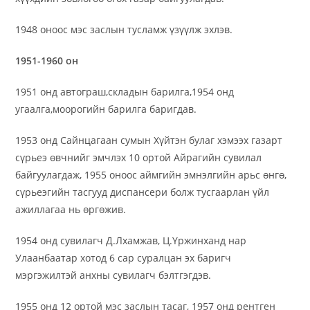
1948 оноос мэс заслын тусламж үзүүлж эхлэв.
1951-1960 он
1951 онд автограш,складын барилга,1954 онд
угаалга,моорогийн барилга баригдав.
1953 онд Сайнцагаан сумын Хүйтэн булаг хэмээх газарт
сүрьеэ өвчнийг эмчлэх 10 ортой Айрагийн сувилал
байгуулагдаж, 1955 оноос аймгийн эмнэлгийн арьс өнгө,
сүрьеэгийн тасгууд диспансери болж тусгаарлан үйл
ажиллагаа нь өргөжив.
1954 онд сувилагч Д.Лхамжав, Ц.Үржинханд нар
Улаанбаатар хотод 6 сар суралцан эх баригч
мэргэжилтэй анхны сувилагч бэлтгэгдэв.
1955 онд 12 ортой мэс заслын тасаг, 1957 онд рентген