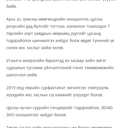
байв.
Арьс үс, хумсны мөөгөнцрийн оношилгоо, цусны
резусийн дэд бүлгийг тогтоох, зонхилон тохиолдох 7
төрлийн хорт хавдрын өвөрмөц уургийг цусанд
тодорхйолох шинжилгээ хийдэг болж өвдөг түнхний үе
солих мэс заслыг хийж эхлэв.
Угаалга моорогийн барилгад их засвар хийн эмгэг
судлалын тусламж үйлчилгээний тоног төхөөрөмжийн
шинэчлэл хийв.
2019 онд нярайн сурфактанат эмчилгээг нэвтрүүлж,
хүүхдийн мэс заслын тусламжийг үзүүлдэг болов.
Цусны хүчил суурийн тэнцвэрийг тодорхойлох, 3D/4D
ЭХО оношилгоог хийдэг болов.
Төрөх тасагт зайн оношилгооны иж бүрэн төхөөрөмж