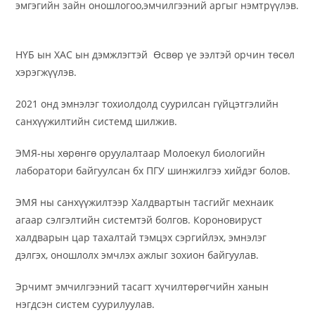
эмгэгийн зайн оношлогоо,эмчилгээний аргыг нэмтрүүлэв.
НҮБ ын ХАС ын дэмжлэгтэй Өсвөр үе ээлтэй орчин төсөл
хэрэгжүүлэв.
2021 онд эмнэлэг тохиолдолд суурилсан гүйцэтгэлийн
санхүүжилтийн системд шилжив.
ЭМЯ-ны хөрөнгө оруулалтаар Молоекул биологийн
лаборатори байгуулсан бх ПГУ шинжилгээ хийдэг болов.
ЭМЯ ны санхүүжилтээр Халдвартын тасгийг мехнаик
агаар сэлгэлтийн системтэй болгов. Короновируст
халдварын цар тахалтай тэмцэх сэргийлэх, эмнэлэг
дэлгэх, оношлолх эмчлэх ажлыг зохион байгуулав.
Эрчимт эмчилгээний тасагт хүчилтөрөгчийн ханын
нэгдсэн систем суурилуулав.