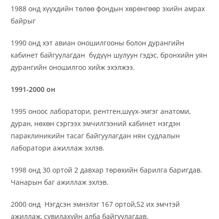
1988 онд хүүхдийн төлөө фондын хөрөнгөөр эхийн амрах
байрыг
1990 онд хэт авиан оношилгооны болон дурангийн
кабинет байгуулагдан бүдүүн шулуун гэдэс, бронхийн уян
дурангийн оношилгоо хийж эхэлжээ.
1991-2000 он
1995 оноос лаборатори, рентген,шүүх-эмгэг анатоми,
дуран, нөхөн сэргээх эмчилгээний кабинет нэгдэн
параклиникийн тасаг байгуулагдан нян судлалын
лаборатори ажиллаж эхлэв.
1998 онд 30 ортой 2 давхар төрөхийн барилга баригдав.
Чанарын баг ажиллаж эхлэв.
2000 онд Нэгдсэн эмнэлэг 167 ортой,52 их эмчтэй
ажиллаж, сувилахуйн алба байгуулагдав.