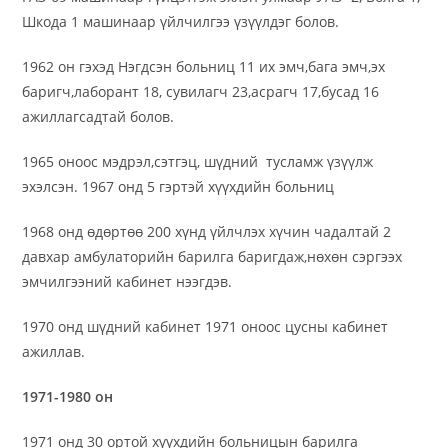
Шкода 1 машинаар үйлчилгээ үзүүлдэг болов.
1962 он гэхэд Нэгдсэн больниц 11 их эмч,бага эмч,эх
баригч,лаборант 18, сувилагч 23,асрагч 17,бусад 16
ажиллагсадтай болов.
1965 оноос мэдрэл,сэтгэц, шүдний тусламж үзүүлж
эхэлсэн. 1967 онд 5 гэртэй хүүхдийн больниц
1968 онд өдөртөө 200 хүнд үйлчлэх хүчин чадалтай 2
давхар амбулаторийн барилга баригдаж,нөхөн сэргээх
эмчилгээний кабинет нээгдэв.
1970 онд шүдний кабинет 1971 оноос цусны кабинет
ажиллав.
1971-1980 он
1971 онд 30 ортой хүүхдийн больницын барилга