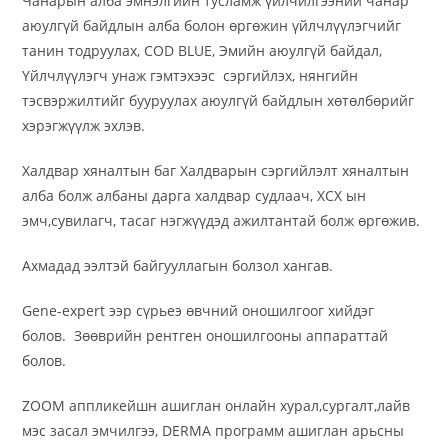
Чанарын алба эмнэлгийн тусламж үйлчилгээний чанар
аюулгүй байдлын алба болон өргөжин үйлчлүүлэгчийг
танин тодруулах, COD BLUE, Эмийн аюулгүй байдал,
Үйлчлүүлэгч унаж гэмтэхээс сэргийлэх, нянгийн
тэсвэржилтийг бууруулах аюулгүй байдлын хөтөлбөрийг
хэрэгжүүлж эхлэв.
Халдвар хяналтын баг Халдварын сэргийлэлт хяналтын
алба болж албаны дарга халдвар судлаач, ХСХ ын
эмч,сувилагч, тасаг нэгжүүдэд ажилтантай болж өргөжив.
Ахмадад ээлтэй байгууллагын болзол хангав.
Gene-expert ээр сүрьеэ өвчний оношилгоог хийдэг
болов. Зөөврийн рентген оношилгооны аппараттай
болов.
ZOOM аппликейшн ашиглан онлайн хурал,сургалт,лайв
мэс засал эмчилгээ, DERMA программ ашиглан арьсны