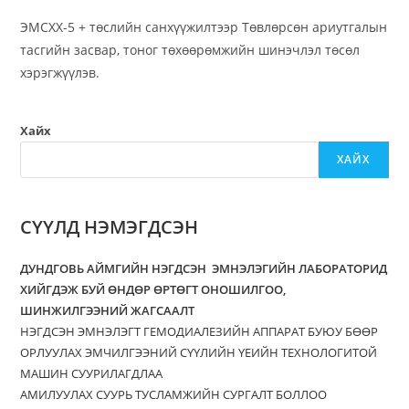
ЭМСХХ-5 + төслийн санхүүжилтээр Төвлөрсөн ариутгалын
тасгийн засвар, тоног төхөөрөмжийн шинэчлэл төсөл
хэрэгжүүлэв.
Хайх
ХАЙХ
СҮҮЛД НЭМЭГДСЭН
ДУНДГОВЬ АЙМГИЙН НЭГДСЭН ЭМНЭЛЭГИЙН ЛАБОРАТОРИД
ХИЙГДЭЖ БУЙ ӨНДӨР ӨРТӨГТ ОНОШИЛГОО,
ШИНЖИЛГЭЭНИЙ ЖАГСААЛТ
НЭГДСЭН ЭМНЭЛЭГТ ГЕМОДИАЛЕЗИЙН АППАРАТ БУЮУ БӨӨР
ОРЛУУЛАХ ЭМЧИЛГЭЭНИЙ СҮҮЛИЙН ҮЕИЙН ТЕХНОЛОГИТОЙ
МАШИН СУУРИЛАГДЛАА
АМИЛУУЛАХ СУУРЬ ТУСЛАМЖИЙН СУРГАЛТ БОЛЛОО