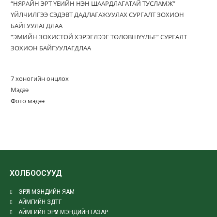
“НЯРАЙН ЭРТ ҮЕИЙН НЭН ШААРДЛАГАТАЙ ТУСЛАМЖ”
ҮЙЛЧИЛГЭЭ СЭДЭВТ ДАДЛАГАЖУУЛАХ СУРГАЛТ ЗОХИОН
БАЙГУУЛАГДЛАА
“ЭМИЙН ЗОХИСТОЙ ХЭРЭГЛЭЭГ ТӨЛӨВШҮҮЛЬЕ” СУРГАЛТ
ЗОХИОН БАЙГУУЛАГДЛАА
7 хоногийн онцлох
Мэдээ
Фото мэдээ
ХОЛБООСУУД
ЭРҮҮЛ МЭНДИЙН ЯАМ
АЙМГИЙН ЗДТГ
АЙМГИЙН ЭРҮҮЛ МЭНДИЙН ГАЗАР