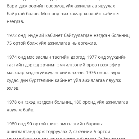
баригдаж өөрийн өвөрмөц үйл ажиллагаа явуулах
байртай болов. Мөн онд чих хамар хоолойн кабинет
нээгдэв.
1972 онд нүдний кабинет байгуулагдан нэгдсэн больниц
75 ортой болж үйл ажиллагаа нь өргөжив.
1974 онд мэс заслын тасгийн дэргэд, 1977 онд хүүхдийн
тасгийн дэргэд эрчимт эмчилгээний өрөө нээж эфир
маскаар мэдээгүйжүүлэг хийж эхлэв. 1976 оноос зүрх
судас, дүн бүртгэлийн кабинет үйл ажиллагаа явуулж
эхлэв.
1978 он гэхэд нэгдсэн больниц 180 оронд үйл ажиллагаа
явуулж байв.
1980 онд 90 ортой шинэ эмнэлэгийн барилга
ашиглалтанд орж тодруулах 2, сэхээний 5 ортой