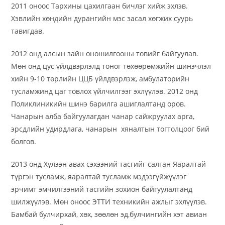
2011 оноос Тархины цахилгаан бичлэг хийж эхлэв.
Хэвлийн хөндийн дурангийн мэс засал хөгжих суурь
тавигдав.
2012 онд алсын зайн оношилгооны төвийг байгуулав.
Мөн онд цус үйлдвэрлэлд тоног төхөөрөмжийн шинэчлэл
хийн 9-10 төрлийн ЦЦБ үйлдвэрлэж, амбулаторийн
тусламжинд цаг товлох үйлчилгээг эхлүүлэв. 2012 онд
Поликлиникийн шинэ барилга ашиглалтанд оров.
Чанарын алба байгуулагдан чанар сайжруулах арга,
эрсдлийн удирдлага, чанарын хяналтын тогтолцоог бий
болгов.
2013 онд Хүлээн авах сэхээний тасгийг салган Яаралтай
түргэн тусламж, яаралтай тусламж мэдээгүйжүүлэг
эрчимт эмчилгээний тасгийн зохион байгуулалтанд
шилжүүлэв. Мөн оноос ЭТТИ техникийн ажлыг эхлүүлэв.
Бамбай булчирхай, хөх, зөөлөн эд,булчингийн хэт авиан