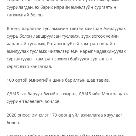
суурилагдан, эх барих нярайн эмнэлзүйн сургалтын
танхимтай болов.
Японы яаралтай тусламжийн төвтэй хамтран Амилуулах
суурь болон лавшруулсан тусламж, зүрх зогсох үеийн
яаралтай тусламж, Ротари клубтэй хамтран нярайн
амилуулах тусламж чиглэлээр эмч нарыг чадавхижуулах
сургалтуудыг хамтран зохион байгуулж сургалтын
хэрэгслээр хангагдав.
100 ортой эмнэлгийн шинэ барилгын шав тавив.
ДЭМБ ын баруун бүсийн захирал, ДЭМБ ийн Монгол дахь
суурин төлөөлөгч зочлов.
2020 оноос эмнэлэг 179 оронд үйл ажиллагаа явуулдаг
болов.