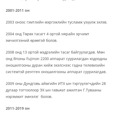
2001-2011 он
2003 оноос гэмтлийн мэргэжлийн тусламж үзүүлж эхлэв.
2004 онд Төрөх тасагт 4 ортой нярайн эрчимт
эмчилгээний өрөөтэй болов.
2008 онд 13 ортой мэдрэлийн тасаг байгуулагдав. Мөн
онд Японы Fujinon 2200 аппарат суурилагдан ходоодны
оношилгооны дуран хийж эхэлснээс гадна телевизийн
системтэй рентген оношилгооны аппарат суурилагдав.
2009 оны Дундговь аймгийн ИТХ ын тэргүүлэгчдийн 28
дугаар тогтоолоор ЭХ ын гавьяат ажилтан Г.Тувааны
нэрэмжит эмнэлэг болов.
2011-2019 он