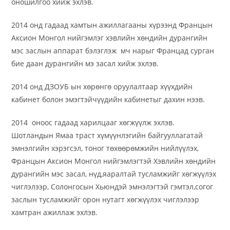
оношилгоо хийж эхлэв.
2014 онд гадаад хамтын ажиллагааны хүрээнд Францын
Аксион Монгол нийгэмлэг хэвлийн хөндийн дурангийн
мэс заслын аппарат бэлэглэж мч нарыг Францад сурган
бие даан дурангийн мэ засал хийж эхлэв.
2014 онд ДЗОУБ ын хөрөнгө оруулалтаар хүүхдийн
кабинет болон эмэгтэйчүүдийн кабинетыг дахин нээв.
2014 оноос гадаад харилцааг хөгжүүлж эхлэв.
Шотландын Ямаа траст хүмүүнлэгийн байгууллагатай
эмнэлгийн хэрэгсэл, тоног төхөөрөмжийн нийлүүлэх,
Францын Аксион Монгол нийгэмлэгтэй Хэвлийн хөндийн
дурангийн мэс засал, нүд,яаралтай тусламжийг хөгжүүлэх
чиглэлээр, Солонгосын Хьюндэй эмнэлэгтэй гэмтэл,согог
заслын тусламжийг орон нутагт хөгжүүлэх чиглэлээр
хамтран ажиллаж эхлэв.