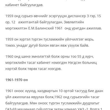
кабинет байгуулагдав.
1959 онд сүрьеэ өвчнийг эсэргүүцэх диспансер 3 гэр, 15
ор, 12 ажилтантай байгуулагдан, Зөвлөлтийн
мэргэжилтэн Е.М.Балинский 1961 онд уригдан ажиллав.
1959 он хүртэл түргэн тусламжийн үйлчилгээг морь,
тэмээ, унадаг дугуй болон явган явж үзүүлж байв.
1960 онд шинэ эмнэлэгтэй болж орны тоо 55 д хүрч,
мэргэжлийн тасаг кабинет нэмэгдэн Нэгдсэн больниц
нэртэй болж төрөх тасаг нээгдэв.
1961-1970 он
1961 оноос хүүхэд, халдвартын 10 ортой тасгууд бие даан
үйл ажиллагаа явуулах болж,1962 онд сүрьеэгийн тасаг
байгуулагдав. Мөн оноос түргэн тусламжийн дуудлагыг
ГАЗ-69 машинаар гүйцэтгэж эхлэн улмаар УАЗ -2, Волга 1,