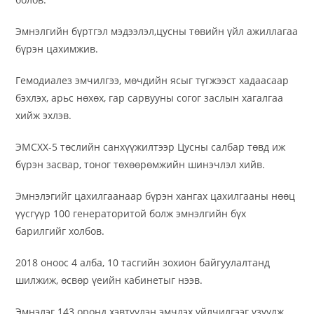
Эмнэлгийн бүртгэл мэдээлэл,цусны төвийн үйл ажиллагаа
бүрэн цахимжив.
Гемодиалез эмчилгээ, мөчдийн ясыг түгжээст хадаасаар
бэхлэх, арьс нөхөх, гар сарвууны согог заслын хагалгаа
хийж эхлэв.
ЭМСХХ-5 төслийн санхүүжилтээр Цусны салбар төвд иж
бүрэн засвар, тоног төхөөрөмжийн шинэчлэл хийв.
Эмнэлэгийг цахилгаанаар бүрэн хангах цахилгааны нөөц
үүсгүүр 100 генераторитой болж эмнэлгийн бүх
барилгийг холбов.
2018 оноос 4 алба, 10 тасгийн зохион байгуулалтанд
шилжиж, өсвөр үеийн кабинетыг нээв.
Эмнэлэг 143 оронд хэвтүүлэн эмчлэх үйлчилгээг үзүүлж