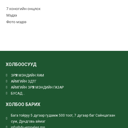
7 хоногийн онцлох
Мэдээ
Фото мэдээ
ХОЛБООСУУД
ЭРҮҮЛ МЭНДИЙН ЯАМ
АЙМГИЙН ЗДТГ
АЙМГИЙН ЭРҮҮЛ МЭНДИЙН ГАЗАР
БУСАД...
ХОЛБОО БАРИХ
Бага тойруу 5 дугаар гудамж 500 тоот, 7 дугаар баг Сайнцагаан
сум, Дундговь аймаг
info@du-emneleg.mn