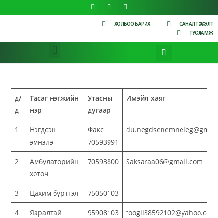
ХОЛБОО БАРИХ
САНАЛТ ХҮСЭЛТ
ТУСЛАМЖ
д/
Тасаг нэгжийн
Утасны
Имэйл хаяг
д
нэр
дугаар
1
Нэгдсэн
Факс
du.negdsenemneleg@gmail
эмнэлэг
70593991
2
Амбулаторийн
70593800
Saksaraa06@gmail.com
хөтөч
3
Цахим бүртгэл
75050103
4
Яаралтай
95908103
toogii88592102@yahoo.com