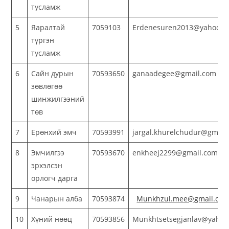
тусламж
5
Яаралтай
7059103
Erdenesuren2013@yahoo.c
түргэн
тусламж
6
Сайн дурын
70593650
ganaadegee@gmail.com
зөвлөгөө
шинжилгээний
төв
7
Ерөнхий эмч
70593991
jargal.khurelchudur@gmail
8
Эмчилгээ
70593670
enkheej2299@gmail.com
эрхэлсэн
орлогч дарга
9
Чанарын алба
70593874
Munkhzul.mee@gmail.co
10
Хүний нөөц
70593856
Munkhtsetsegjanlav@yahoo