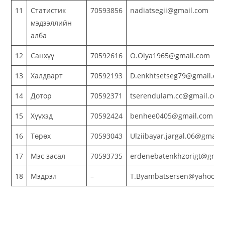
11
Статистик
70593856
nadiatsegii@gmail.com
мэдээллийн
алба
12
Санхүү
70592616
O.Olya1965@gmail.com
13
Халдварт
70592193
D.enkhtsetseg79@gmail.co
14
Дотор
70592371
tserendulam.cc@gmail.com
15
Хүүхэд
70592424
benhee0405@gmail.com
16
Төрөх
70593043
Ulziibayar.jargal.06@gmail
17
Мэс засал
70593735
erdenebatenkhzorigt@gmai
18
Мэдрэл
–
T.Byambatsersen@yahoo.c