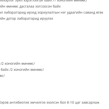
 чихэрлэг зүйл хэрэглээгүй байх /1 хоногийн өмнөөс/
ийн өмнөөс дасгалаа зогсоосон байх
эл лабораторид ирээд зориулалтын нэг удаагийн саванд өгөх
ийн дотор лабораторид ирүүлэх
 /2 хоногийн өмнөөс/
 байх /2 хоногийн өмнөөс/
өс/
Хэрэв антибиотик эмчилгээ эхэлсэн бол 8-10 цаг завсарлаж