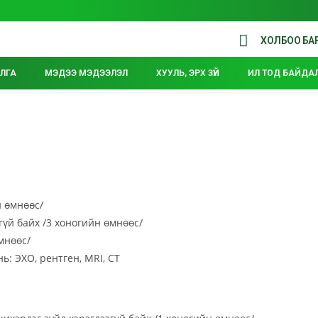
ХОЛБОО БА
ЛГА
МЭДЭЭ МЭДЭЭЛЭЛ
ХУУЛЬ, ЭРХ ЗҮЙ
ИЛ ТОД БАЙДА
н өмнөөс/
эгүй байх /3 хоногийн өмнөөс/
мнөөс/
: ЭХО, рентген, MRI, CT