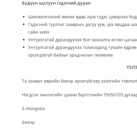
Бүдүүн шулуун гэдэсний дуран
Шинжилгээний өмнөх өдөр ирж гэдэс цэвэрлэх бод
Гэдэсний туулгыг зааврын дагуу ууж, уух явцдаа ша
сайн хийх
Унтуулгатай дурандуулах бол захиалга өгсөн цагаа
Унтуулгатай дурандуулах тохиолдолд тухайн өдрөө
оролцохгүй байхыг урьдчилан төлөвлөх
ҮЗЛ
Та заавал өөрийн биеэр ирэхгүйгээр үзлэгийн товлолт
Нэгдсэн эмнэлгийн цахим бүртгэлийн 75050103 дугаа
E-mongolia
Биеэр