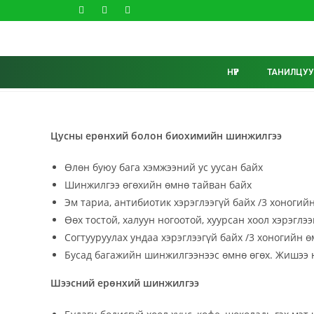
НҮҮР
ТАНИЛЦУУ
Цусны ерөнхий болон биохимийн шинжилгээ
Өлөн буюу бага хэмжээний ус уусан байх
Шинжилгээ өгөхийн өмнө тайван байх
Эм тариа, антибиотик хэрэглээгүй байх /3 хоногий
Өөх тостой, халуун ногоотой, хуурсан хоол хэрэглэ
Согтууруулах ундаа хэрэглээгүй байх /3 хоногийн ө
Бусад багажийн шинжилгээнээс өмнө өгөх. Жишээ нь
Шээсний ерөнхий шинжилгээ