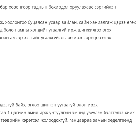
мбар хөвөнгөөр гаднын бохирдол оруулахаас сэргийлэн
, хоолойгоо буцалсан усаар зайлан, сайн ханиалгаж цэрээ өгөх
д болон амны хөндийг угаалгүй ирж шинжилгээ өгөх
ын амсар хэсгийг угаахгүй, өглөө ирж сорьцоо өгөх
ээгүй байх, өглөө шингэн уугаагүй өлөн ирэх
саа 1 цагийн өмнө ирж унтуулгын эмчид үзүүлэн бэлтгэлээ хийх
 тээврийн хэрэгсэл жолоодохгүй, ганцаараа замын хөдөлгөөнд