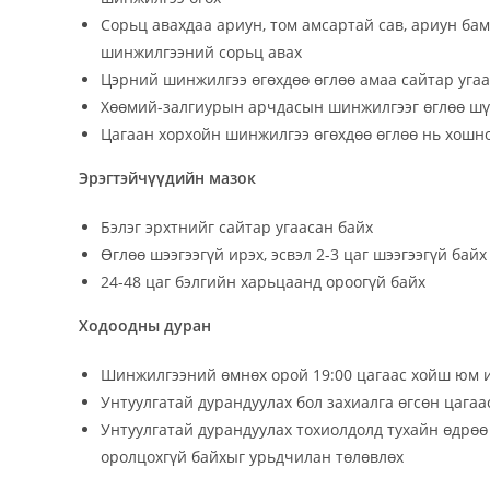
Сорьц авахдаа ариун, том амсартай сав, ариун ба
шинжилгээний сорьц авах
Цэрний шинжилгээ өгөхдөө өглөө амаа сайтар угааж
Хөөмий-залгиурын арчдасын шинжилгээг өглөө шү
Цагаан хорхойн шинжилгээ өгөхдөө өглөө нь хошног
Эрэгтэйчүүдийн мазок
Бэлэг эрхтнийг сайтар угаасан байх
Өглөө шээгээгүй ирэх, эсвэл 2-3 цаг шээгээгүй байх
24-48 цаг бэлгийн харьцаанд ороогүй байх
Ходоодны дуран
Шинжилгээний өмнөх орой 19:00 цагаас хойш юм ид
Унтуулгатай дурандуулах бол захиалга өгсөн цагаа
Унтуулгатай дурандуулах тохиолдолд тухайн өдрөө
оролцохгүй байхыг урьдчилан төлөвлөх