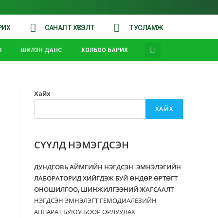
РИХ
САНАЛТ ХҮСЭЛТ
ТУСЛАМЖ
Л
ШИЛЭН ДАНС
ХОЛБОО БАРИХ
Хайх
ХАЙХ
СҮҮЛД НЭМЭГДСЭН
ДУНДГОВЬ АЙМГИЙН НЭГДСЭН ЭМНЭЛЭГИЙН
ЛАБОРАТОРИД ХИЙГДЭЖ БУЙ ӨНДӨР ӨРТӨГТ
ОНОШИЛГОО, ШИНЖИЛГЭЭНИЙ ЖАГСААЛТ
НЭГДСЭН ЭМНЭЛЭГТ ГЕМОДИАЛЕЗИЙН
АППАРАТ БУЮУ БӨӨР ОРЛУУЛАХ