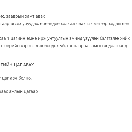
ис, зааврын хамт авах
таар өгсөх уруудах, өрөөндөө холхиж явах гэх мэтээр хөдөлгөөн
саа 1 цагийн өмнө ирж унтуулгын эмчид үзүүлэн бэлтгэлээ хийх
 тээврийн хэрэгсэл жолоодохгүй, ганцаараа замын хөдөлгөөнд
ЭГИЙН ЦАГ АВАХ
 цаг авч болно.
раас ажлын цагаар