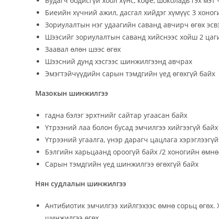
Будагч бодисгүй хоол хүнс, кофе, шоколадь гэх мэт
Биеийн хүчний ажил, дасгал хийдэг хүмүүс 3 хоног
Зориулалтын нэг удаагийн саванд авчирч өгөх эсв
Шээсийг зориулалтын саванд хийснээс хойш 2 цаг
Заавал өлөн шээс өгөх
Шээсний дунд хэсгээс шинжилгээнд авчрах
Эмэгтэйчүүдийн сарын тэмдгийн үед өгөхгүй байх
Мазокын шинжилгээ
гадна бэлэг эрхтнийг сайтар угаасан байх
Үтрээний лаа болон бусад эмчилгээ хийгээгүй байх
Үтрээний угаалга, үнэр дарагч цацлага хэрэглээгүй
Бэлгийн харьцаанд ороогүй байх /2 хоногийн өмнө
Сарын тэмдгийн үед шинжилгээ өгөхгүй байх
Нян судлалын шинжилгээ
Антибиотик эмчилгээ хийлгэхээс өмнө сорьц өгөх. 
шинжилгээ өгөх