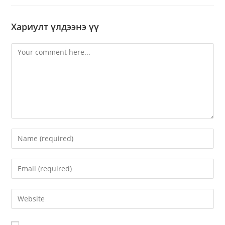
Хариулт үлдээнэ үү