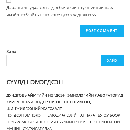
Дараагийн удаа сэтгэгдэл бичихийн тулд миний нэр,
имэйл, вэбсайтыг энэ хөтөч дээр хадгална уу.
Хайх
ХАЙХ
СҮҮЛД НЭМЭГДСЭН
ДУНДГОВЬ АЙМГИЙН НЭГДСЭН ЭМНЭЛЭГИЙН ЛАБОРАТОРИД
ХИЙГДЭЖ БУЙ ӨНДӨР ӨРТӨГТ ОНОШИЛГОО,
ШИНЖИЛГЭЭНИЙ ЖАГСААЛТ
НЭГДСЭН ЭМНЭЛЭГТ ГЕМОДИАЛЕЗИЙН АППАРАТ БУЮУ БӨӨР
ОРЛУУЛАХ ЭМЧИЛГЭЭНИЙ СҮҮЛИЙН ҮЕИЙН ТЕХНОЛОГИТОЙ
МАШИН СУУРИЛАГДЛАА