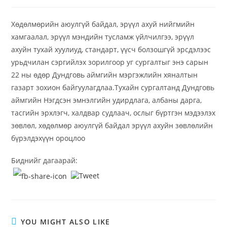
Хөдөлмөрийн аюулгүй байдал, эрүүл ахуй нийгмийн
хамгаалал, эрүүл мэндийн тусламж үйлчилгээ, эрүүл
ахуйн тухай хуулиуд, стандарт, үүсч болзошгүй эрсдэлээс
урьдчилан сэргийлэх зорилгоор уг сургалтыг энэ сарын
22 ны өдөр Дундговь аймгийн мэргэжлийн хяналтын
газарт зохион байгуулагдлаа.Тухайн сургалтанд Дундговь
аймгийн Нэгдсэн эмнэлгийн удирдлага, албаны дарга,
тасгийн эрхлэгч, халдвар судлаач, ослыг бүртгэн мэдээлэх
зөвлөл, хөдөлмөр аюулгүй байдал эрүүл ахуйн зөвлөлийн
бүрэлдэхүүн ороцлоо
Биднийг дагаарай:
YOU MIGHT ALSO LIKE