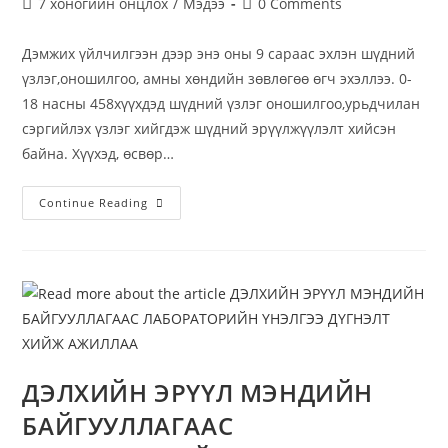
7 хоногийн онцлох
/
Мэдээ
0 Comments
Дэмжих үйлчилгээн дээр энэ оны 9 сараас эхлэн шүдний
үзлэг,оношилгоо, амны хөндийн зөвлөгөө өгч эхэллээ. 0-
18 насны 458хүүхдэд шүдний үзлэг оношилгоо,урьдчилан
сэргийлэх үзлэг хийгдэж шүдний эрүүлжүүлэлт хийсэн
байна. Хүүхэд, өсвөр…
Continue Reading
ДЭЛХИЙН ЭРҮҮЛ МЭНДИЙН
БАЙГУУЛЛАГААС