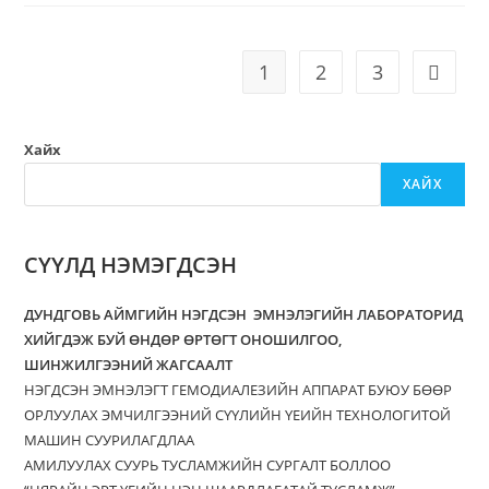
1
2
3
Хайх
ХАЙХ
СҮҮЛД НЭМЭГДСЭН
ДУНДГОВЬ АЙМГИЙН НЭГДСЭН ЭМНЭЛЭГИЙН ЛАБОРАТОРИД
ХИЙГДЭЖ БУЙ ӨНДӨР ӨРТӨГТ ОНОШИЛГОО,
ШИНЖИЛГЭЭНИЙ ЖАГСААЛТ
НЭГДСЭН ЭМНЭЛЭГТ ГЕМОДИАЛЕЗИЙН АППАРАТ БУЮУ БӨӨР
ОРЛУУЛАХ ЭМЧИЛГЭЭНИЙ СҮҮЛИЙН ҮЕИЙН ТЕХНОЛОГИТОЙ
МАШИН СУУРИЛАГДЛАА
АМИЛУУЛАХ СУУРЬ ТУСЛАМЖИЙН СУРГАЛТ БОЛЛОО