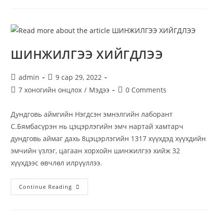
ШИНЖИЛГЭЭ ХИЙГДЛЭЭ
admin
9 сар 29, 2022
7 хоногийн онцлох
/
Мэдээ
0 Comments
Дундговь аймгийн Нэгдсэн эмнэлгийн лаборант
С.Бямбасүрэн нь цэцэрлэгийн эмч нартай хамтарч
дундговь аймаг дахь 8цэцэрлэгийн 1317 хүүхдэд хүүхдийн
эмчийн үзлэг, цагаан хорхойн шинжилгээ хийж 32
хүүхдээс өвчлөл илрүүллээ.
Continue Reading