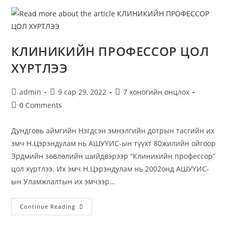
КЛИНИКИЙН ПРОФЕССОР ЦОЛ
ХҮРТЛЭЭ
admin
9 сар 29, 2022
7 хоногийн онцлох
0 Comments
Дундговь аймгийн Нэгдсэн эмнэлгийн дотрын тасгийн их
эмч Н.Цэрэндулам нь АШУҮИС-ын түүхт 80жилийн ойгоор
Эрдмийн зөвлөлийн шийдвэрээр “Клиникийн профессор”
цол хүртлээ. Их эмч Н.Цэрэндулам нь 2002онд АШУҮИС-
ын Уламжлалтын их эмчээр…
Continue Reading