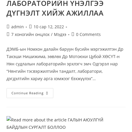
ЛАБОРАТОРИЙН ҮНЭЛГЭЭ
ДҮГНЭЛТ ХИЙЖ АЖИЛЛАА
admin
10 сар 12, 2022
7 хоногийн онцлох
/
Мэдээ
0 Comments
ДЭМБ-ын Номхон далайн баруун бүсийн мэргэжилтэн Др
Такэши Нишижима, зөвлөх Др Мотоюки Цубой ХӨСҮТ-н
Нян судлалын лабораторийн эрхлэгч эмч Одгэрэл нар
“Нянгийн тэсвэржилтийн тандалт, лаборатори,
дэгдэлтийн хариу арга хэмжээг бэхжүүлэх”…
Continue Reading