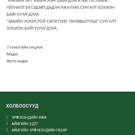
“НЯРАЙН ЭРТ ҮЕИЙН НЭН ШААРДЛАГАТАЙ ТУСЛАМЖ”
ҮЙЛЧИЛГЭЭ СЭДЭВТ ДАДЛАГАЖУУЛАХ СУРГАЛТ ЗОХИОН
БАЙГУУЛАГДЛАА
“ЭМИЙН ЗОХИСТОЙ ХЭРЭГЛЭЭГ ТӨЛӨВШҮҮЛЬЕ” СУРГАЛТ
ЗОХИОН БАЙГУУЛАГДЛАА
7 хоногийн онцлох
Мэдээ
Фото мэдээ
ХОЛБООСУУД
ЭРҮҮЛ МЭНДИЙН ЯАМ
АЙМГИЙН ЗДТГ
АЙМГИЙН ЭРҮҮЛ МЭНДИЙН ГАЗАР