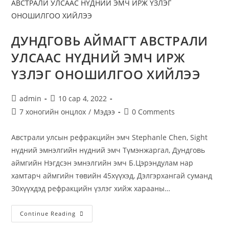
ДУНДГОВЬ АЙМАГТ АВСТРАЛИ
УЛСААС НҮДНИЙ ЭМЧ ИРЖ
ҮЗЛЭГ ОНОШИЛГОО ХИЙЛЭЭ
admin
10 сар 4, 2022
7 хоногийн онцлох
/
Мэдээ
0 Comments
Австрали улсын рефракцийн эмч Stephanle Chen, Sight
нүдний эмнэлгийн нүдний эмч Түмэнжаргал, Дундговь
аймгийн Нэгдсэн эмнэлгийн эмч Б.Цэрэндулам нар
хамтарч аймгийн төвийн 45хүүхэд, Дэлгэрхангай суманд
30хүүхдэд рефракцийн үзлэг хийж харааны…
Continue Reading