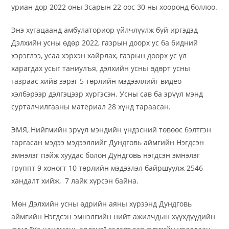
уриан дор 2022 оны 3сарын 22 оос 30 ны хооронд боллоо.
Энэ хугацаанд амбулаториор үйлчлүүлж буй иргэдэд
Дэлхийн усны өдөр 2022, газрын доорх ус ба бидний
хэрэглээ, усаа хэрхэн хайрлах, газрын доорх ус үл
харагдах усыг таниулъя, дэлхийн усны өдөрт усны
газраас хийв зэрэг 5 төрлийн мэдээллийг видео
хэлбэрээр дэлгэцээр хүргэсэн. Усны сав ба эрүүл мэнд
сурталчилгааны материал 28 хүнд тараасан.
ЭМЯ, Нийгмийн эрүүл мэндийн үндэсний төвөөс бэлтгэн
гаргасан мэдээ мэдээллийг Дундговь аймгийн Нэгдсэн
эмнэлэг пэйж хуудас болон Дундговь нэгдсэн эмнэлэг
группт 9 хоногт 10 төрлийн мэдээлэл байршуулж 2546
хандалт хийж, 7 лайк хүрсэн байна.
Мөн Дэлхийн усны өдрийн аяны хүрээнд Дундговь
аймгийн Нэгдсэн эмнэлгийн нийт ажилчдын хүүхдүүдийн