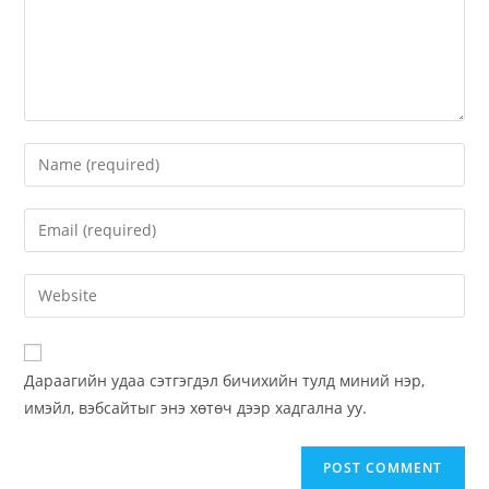
Дараагийн удаа сэтгэгдэл бичихийн тулд миний нэр,
имэйл, вэбсайтыг энэ хөтөч дээр хадгална уу.