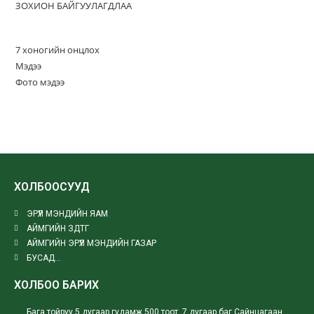
ЗОХИОН БАЙГУУЛАГДЛАА
7 хоногийн онцлох
Мэдээ
Фото мэдээ
ХОЛБООСУУД
ЭРҮҮЛ МЭНДИЙН ЯАМ
АЙМГИЙН ЗДТГ
АЙМГИЙН ЭРҮҮЛ МЭНДИЙН ГАЗАР
БУСАД...
ХОЛБОО БАРИХ
Бага тойруу 5 дугаар гудамж 500 тоот, 7 дугаар баг Сайнцагаан