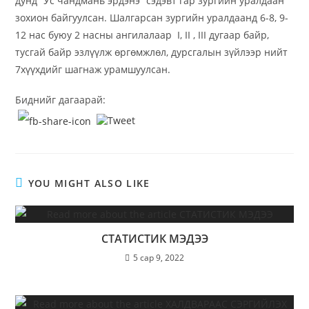
дунд “Ус чандмань эрдэнэ” сэдэвт гар зургийн уралдаан
зохион байгуулсан. Шалгарсан зургийн уралдаанд 6-8, 9-
12 нас буюу 2 насны ангилалаар I, II , III дугаар байр,
тусгай байр эзлүүлж өргөмжлөл, дурсгалын зүйлээр нийт
7хүүхдийг шагнаж урамшуулсан.
Биднийг дагаарай:
YOU MIGHT ALSO LIKE
СТАТИСТИК МЭДЭЭ
5 сар 9, 2022