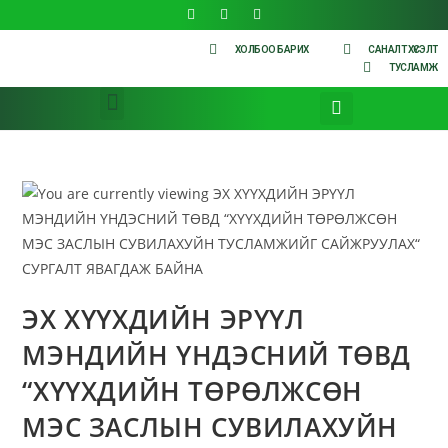
ХОЛБОО БАРИХ
САНАЛТ ХҮСЭЛТ
ТУСЛАМЖ
ЭХ ХҮҮХДИЙН ЭРҮҮЛ
МЭНДИЙН ҮНДЭСНИЙ ТӨВД
“ХҮҮХДИЙН ТӨРӨЛЖСӨН
МЭС ЗАСЛЫН СУВИЛАХУЙН