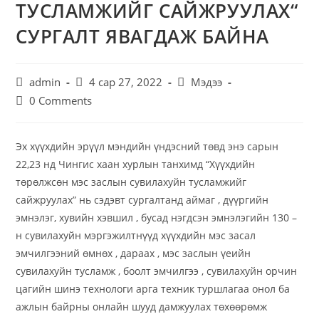
ТУСЛАМЖИЙГ САЙЖРУУЛАХ“
СУРГАЛТ ЯВАГДАЖ БАЙНА
admin
4 сар 27, 2022
Мэдээ
0 Comments
Эх хүүхдийн эрүүл мэндийн үндэсний төвд энэ сарын
22,23 нд Чингис хаан хурлын танхимд “Хүүхдийн
төрөлжсөн мэс заслын сувилахуйн тусламжийг
сайжруулах” нь сэдэвт сургалтанд аймаг , дүүргийн
эмнэлэг, хувийн хэвшил , бусад нэгдсэн эмнэлэгийн 130 –
н сувилахуйн мэргэжилтнүүд хүүхдийн мэс засал
эмчилгээний өмнөх , дараах , мэс заслын үеийн
сувилахуйн тусламж , боолт эмчилгээ , сувилахуйн орчин
цагийн шинэ технологи арга техник туршлагаа онол ба
ажлын байрны онлайн шууд дамжуулах төхөөрөмж