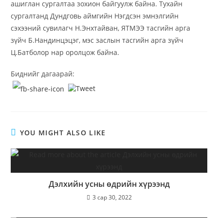
ашиглан сургалтаа зохион байгуулж байна. Тухайн
сургалтанд Дундговь аймгийн Нэгдсэн эмнэлгийн
сэхээний сувилагч Н.Энхтайван, ЯТМЭЭ тасгийн арга
зүйч Б.Нандинцэцэг, мэс заслын тасгийн арга зүйч
Ц.Батболор нар оролцож байна.
Биднийг дагаарай:
YOU MIGHT ALSO LIKE
Дэлхийн усны өдрийн хүрээнд
3 сар 30, 2022