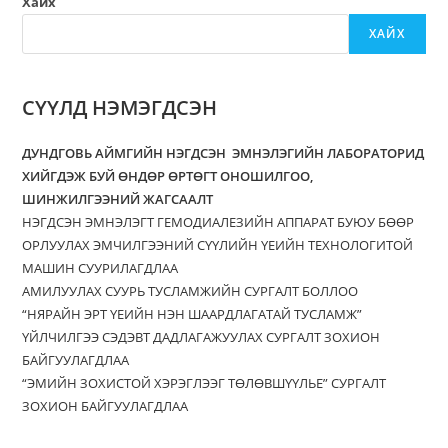
Хайх
ХАЙХ
СҮҮЛД НЭМЭГДСЭН
ДУНДГОВЬ АЙМГИЙН НЭГДСЭН ЭМНЭЛЭГИЙН ЛАБОРАТОРИД
ХИЙГДЭЖ БУЙ ӨНДӨР ӨРТӨГТ ОНОШИЛГОО,
ШИНЖИЛГЭЭНИЙ ЖАГСААЛТ
НЭГДСЭН ЭМНЭЛЭГТ ГЕМОДИАЛЕЗИЙН АППАРАТ БУЮУ БӨӨР
ОРЛУУЛАХ ЭМЧИЛГЭЭНИЙ СҮҮЛИЙН ҮЕИЙН ТЕХНОЛОГИТОЙ
МАШИН СУУРИЛАГДЛАА
АМИЛУУЛАХ СУУРЬ ТУСЛАМЖИЙН СУРГАЛТ БОЛЛОО
“НЯРАЙН ЭРТ ҮЕИЙН НЭН ШААРДЛАГАТАЙ ТУСЛАМЖ”
ҮЙЛЧИЛГЭЭ СЭДЭВТ ДАДЛАГАЖУУЛАХ СУРГАЛТ ЗОХИОН
БАЙГУУЛАГДЛАА
“ЭМИЙН ЗОХИСТОЙ ХЭРЭГЛЭЭГ ТӨЛӨВШҮҮЛЬЕ” СУРГАЛТ
ЗОХИОН БАЙГУУЛАГДЛАА