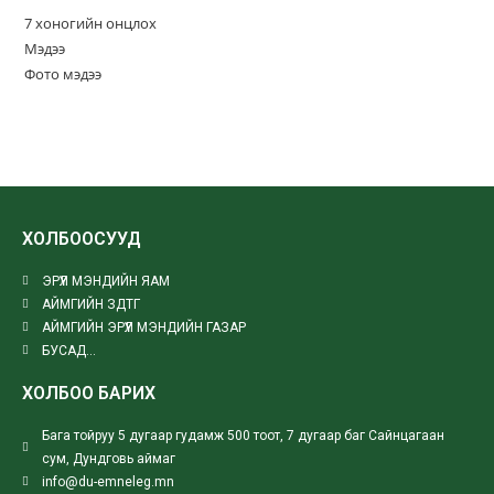
7 хоногийн онцлох
Мэдээ
Фото мэдээ
ХОЛБООСУУД
ЭРҮҮЛ МЭНДИЙН ЯАМ
АЙМГИЙН ЗДТГ
АЙМГИЙН ЭРҮҮЛ МЭНДИЙН ГАЗАР
БУСАД...
ХОЛБОО БАРИХ
Бага тойруу 5 дугаар гудамж 500 тоот, 7 дугаар баг Сайнцагаан
сум, Дундговь аймаг
info@du-emneleg.mn