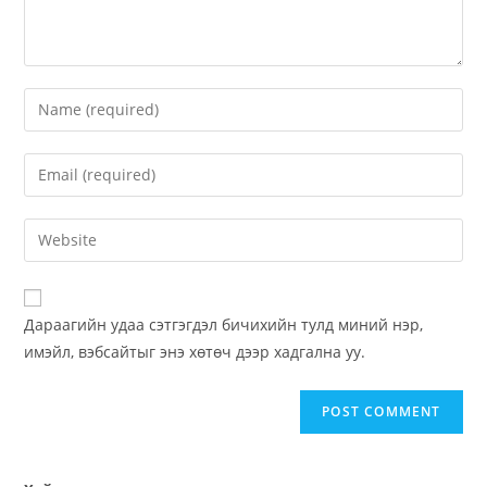
Дараагийн удаа сэтгэгдэл бичихийн тулд миний нэр,
имэйл, вэбсайтыг энэ хөтөч дээр хадгална уу.