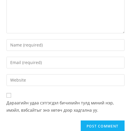
Дараагийн удаа сэтгэгдэл бичихийн тулд миний нэр,
имэйл, вэбсайтыг энэ хөтөч дээр хадгална уу.