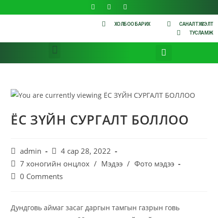
ХОЛБОО БАРИХ
САНАЛТ ХҮСЭЛТ
ТУСЛАМЖ
ЁС ЗҮЙН СУРГАЛТ БОЛЛОО
admin
4 сар 28, 2022
7 хоногийн онцлох
/
Мэдээ
/
Фото мэдээ
0 Comments
Дундговь аймаг засаг даргын тамгын газрын говь