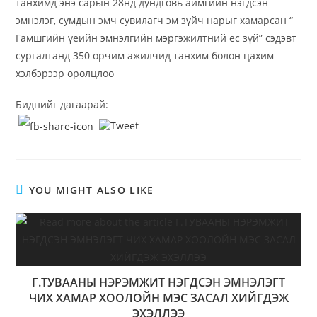
танхимд энэ сарын 28нд дундговь аймгийн нэгдсэн
эмнэлэг, сумдын эмч сувилагч эм зүйч нарыг хамарсан “
Гамшгийн үеийн эмнэлгийн мэргэжилтний ёс зүй” сэдэвт
сургалтанд 350 орчим ажилчид танхим болон цахим
хэлбэрээр оролцлоо
Биднийг дагаарай:
YOU MIGHT ALSO LIKE
Г.ТУВААНЫ НЭРЭМЖИТ НЭГДСЭН ЭМНЭЛЭГТ
ЧИХ ХАМАР ХООЛОЙН МЭС ЗАСАЛ ХИЙГДЭЖ
ЭХЭЛЛЭЭ