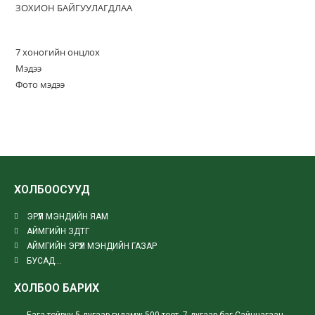
ЗОХИОН БАЙГУУЛАГДЛАА
7 хоногийн онцлох
Мэдээ
Фото мэдээ
ХОЛБООСУУД
ЭРҮҮЛ МЭНДИЙН ЯАМ
АЙМГИЙН ЗДТГ
АЙМГИЙН ЭРҮҮЛ МЭНДИЙН ГАЗАР
БУСАД...
ХОЛБОО БАРИХ
Бага тойруу 5 дугаар гудамж 500 тоот, 7 дугаар баг Сайнцагаан