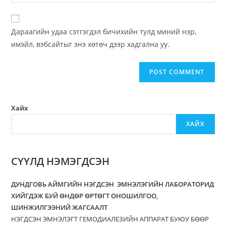
Дараагийн удаа сэтгэгдэл бичихийн тулд миний нэр,
имэйл, вэбсайтыг энэ хөтөч дээр хадгална уу.
Хайх
ХАЙХ
СҮҮЛД НЭМЭГДСЭН
ДУНДГОВЬ АЙМГИЙН НЭГДСЭН ЭМНЭЛЭГИЙН ЛАБОРАТОРИД
ХИЙГДЭЖ БУЙ ӨНДӨР ӨРТӨГТ ОНОШИЛГОО,
ШИНЖИЛГЭЭНИЙ ЖАГСААЛТ
НЭГДСЭН ЭМНЭЛЭГТ ГЕМОДИАЛЕЗИЙН АППАРАТ БУЮУ БӨӨР