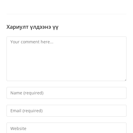
Хариулт үлдээнэ үү