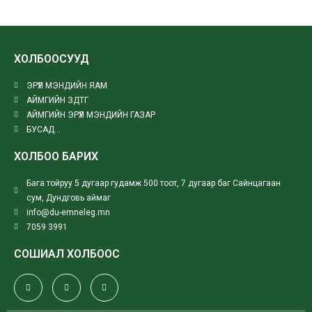
ХОЛБООСУУД
ЭРҮҮЛ МЭНДИЙН ЯАМ
АЙМГИЙН ЗДТГ
АЙМГИЙН ЭРҮҮЛ МЭНДИЙН ГАЗАР
БУСАД...
ХОЛБОО БАРИХ
Бага тойруу 5 дугаар гудамж 500 тоот, 7 дугаар баг Сайнцагаан
сум, Дундговь аймаг
info@du-emneleg.mn
7059 3991
СОШИАЛ ХОЛБООС