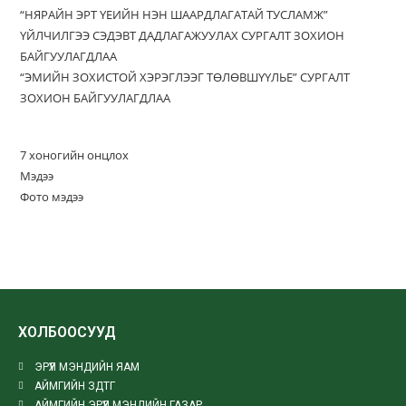
“НЯРАЙН ЭРТ ҮЕИЙН НЭН ШААРДЛАГАТАЙ ТУСЛАМЖ”
ҮЙЛЧИЛГЭЭ СЭДЭВТ ДАДЛАГАЖУУЛАХ СУРГАЛТ ЗОХИОН
БАЙГУУЛАГДЛАА
“ЭМИЙН ЗОХИСТОЙ ХЭРЭГЛЭЭГ ТӨЛӨВШҮҮЛЬЕ” СУРГАЛТ
ЗОХИОН БАЙГУУЛАГДЛАА
7 хоногийн онцлох
Мэдээ
Фото мэдээ
ХОЛБООСУУД
ЭРҮҮЛ МЭНДИЙН ЯАМ
АЙМГИЙН ЗДТГ
АЙМГИЙН ЭРҮҮЛ МЭНДИЙН ГАЗАР