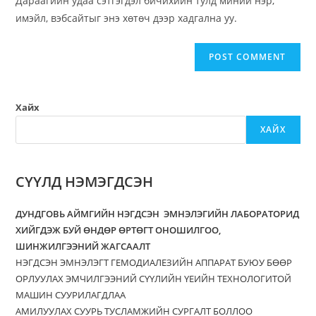
Дараагийн удаа сэтгэгдэл бичихийн тулд миний нэр,
имэйл, вэбсайтыг энэ хөтөч дээр хадгална уу.
Хайх
ХАЙХ
СҮҮЛД НЭМЭГДСЭН
ДУНДГОВЬ АЙМГИЙН НЭГДСЭН ЭМНЭЛЭГИЙН ЛАБОРАТОРИД
ХИЙГДЭЖ БУЙ ӨНДӨР ӨРТӨГТ ОНОШИЛГОО,
ШИНЖИЛГЭЭНИЙ ЖАГСААЛТ
НЭГДСЭН ЭМНЭЛЭГТ ГЕМОДИАЛЕЗИЙН АППАРАТ БУЮУ БӨӨР
ОРЛУУЛАХ ЭМЧИЛГЭЭНИЙ СҮҮЛИЙН ҮЕИЙН ТЕХНОЛОГИТОЙ
МАШИН СУУРИЛАГДЛАА
АМИЛУУЛАХ СУУРЬ ТУСЛАМЖИЙН СУРГАЛТ БОЛЛОО