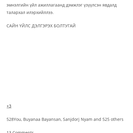
эмнэлгийн үйл ажиллагаанд дэмжлэг үзүүлсэн явдалд
талархал илэрхийллээ.
САЙН ҮЙЛС ДЭЛГЭРЭХ БОЛТУГАЙ
+3
528You, Buyanaa Bayansan, Sanjdorj Nyam and 525 others
13 Comments