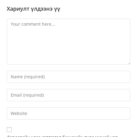
Хариулт үлдээнэ үү