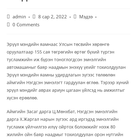
admin
8 сар 2, 2022
Мэдээ
0 Comments
Эрүүл мэндийн яамнаас Улсын төсвийн хөрөнгө
оруулалтаар 155 сая төгрөгийн өртөг бүхий түргэн
тусламжийн иж бүрэн тоноглогдсон эмнэлгийн
автомашиныг баяр наадмын энэхүү үеийг тохиолдуулан
Эрүүл мэндийн яамны удирдлагын зүгээс төлөөлөн
аймгийн Нэгдсэн эмнэлэгт гардуулан өглөө. Тэрээр хүний
эрүүл мэндийг аврах ариун цагаан үйлсэд нь амжилтыг
хүсэн ерөөлөө.
Аймгийн Засаг дарга Ц.Мөнхбат, Нэгдсэн эмнэлгийн
дарга Х.Жаргал нарын зүгээс ард иргэдэд эмнэлгийн
тусламж үйлчилгээ илүү ойртох боломжийг нээж 80
жилийн ойн баяр наадмыг тохиолдуулан орон нутгийн