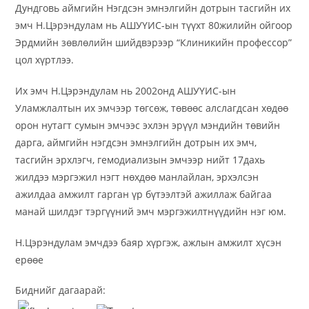
Дундговь аймгийн Нэгдсэн эмнэлгийн дотрын тасгийн их
эмч Н.Цэрэндулам нь АШУҮИС-ын түүхт 80жилийн ойгоор
Эрдмийн зөвлөлийн шийдвэрээр “Клиникийн профессор”
цол хүртлээ.
Их эмч Н.Цэрэндулам нь 2002онд АШУҮИС-ын
Уламжлалтын их эмчээр төгсөж, төвөөс алслагдсан хөдөө
орон нутагт сумын эмчээс эхлэн эрүүл мэндийн төвийн
дарга, аймгийн нэгдсэн эмнэлгийн дотрын их эмч,
тасгийн эрхлэгч, гемодиализын эмчээр нийт 17дахь
жилдээ мэргэжил нэгт нөхдөө манлайлан, эрхэлсэн
ажилдаа амжилт гарган үр бүтээлтэй ажиллаж байгаа
манай шилдэг тэргүүний эмч мэргэжилтнүүдийн нэг юм.
Н.Цэрэндулам эмчдээ баяр хүргэж, ажлын амжилт хүсэн
ерөөе
Биднийг дагаарай: