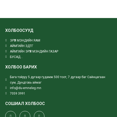
ХОЛБООСУУД
ЭРҮҮЛ МЭНДИЙН ЯАМ
АЙМГИЙН ЗДТГ
АЙМГИЙН ЭРҮҮЛ МЭНДИЙН ГАЗАР
БУСАД...
ХОЛБОО БАРИХ
Бага тойруу 5 дугаар гудамж 500 тоот, 7 дугаар баг Сайнцагаан
сум, Дундговь аймаг
info@du-emneleg.mn
7059 3991
СОШИАЛ ХОЛБООС