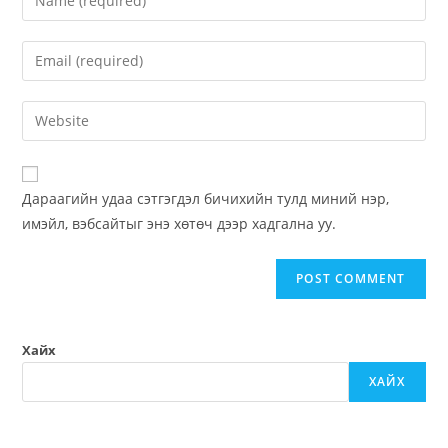
Дараагийн удаа сэтгэгдэл бичихийн тулд миний нэр,
имэйл, вэбсайтыг энэ хөтөч дээр хадгална уу.
Хайх
ХАЙХ