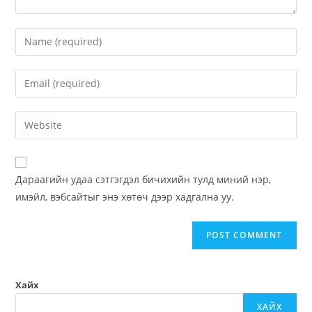
Дараагийн удаа сэтгэгдэл бичихийн тулд миний нэр,
имэйл, вэбсайтыг энэ хөтөч дээр хадгална уу.
Хайх
ХАЙХ