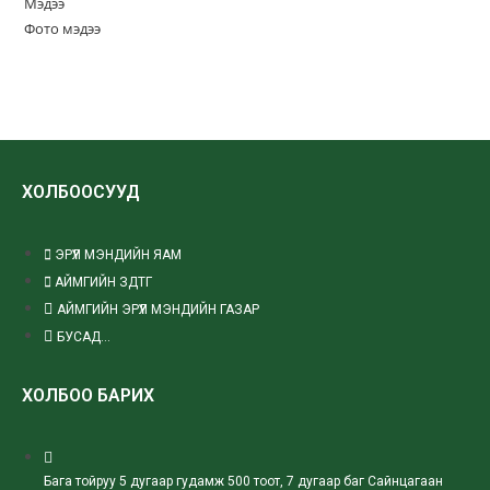
Мэдээ
Фото мэдээ
ХОЛБООСУУД
ЭРҮҮЛ МЭНДИЙН ЯАМ
АЙМГИЙН ЗДТГ
АЙМГИЙН ЭРҮҮЛ МЭНДИЙН ГАЗАР
БУСАД...
ХОЛБОО БАРИХ
Бага тойруу 5 дугаар гудамж 500 тоот, 7 дугаар баг Сайнцагаан