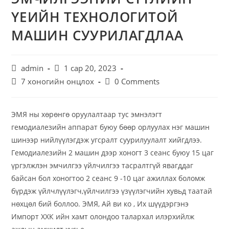
ҮЕИЙН ТЕХНОЛОГИТОЙ
МАШИН СУУРИЛАГДЛАА
admin
1 сар 20, 2023
7 хоногийн онцлох
0 Comments
ЭМЯ ны хөрөнгө оруулалтаар тус эмнэлэгт
гемодиалезийн аппарат буюу бөөр орлуулах нэг машин
шинээр нийлүүлэгдэж угсралт суурилуулалт хийгдлээ.
Гемодиалезийн 2 машин дээр хоногт 3 сеанс буюу 15 цаг
үргэлжлэн эмчилгээ үйлчилгээ тасралтгүй явагддаг
байсан бол хоногтоо 2 сеанс 9 -10 цаг ажиллах боломж
бүрдэж үйлчлүүлэгч,үйлчилгээ үзүүлэгчийн хувьд таатай
нөхцөл бий боллоо. ЭМЯ, Ай ви ко , Их шүүдэргэнэ
Импорт ХХК ийн хамт олондоо талархал илэрхийлж